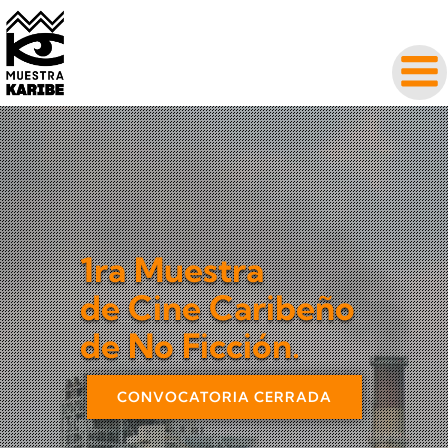
1ra Muestra
de Cine Caribeño
de No Ficción.
CONVOCATORIA CERRADA