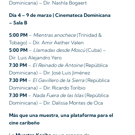
Dominicana) – Dir. Nashla Bogaert
Día 4 – 9 de marzo | Cinemateca Dominicana
– Sala B
5:00 PM
–
Mientras anochece
(Trinidad &
Tobago) – Dir. Amir Aether Valen
5:00 PM
–
Llamadas desde Moscú
(Cuba) –
Dir. Luis Alejandro Yero
7:30 PM
–
El Reinado de Antoine
(República
Dominicana) – Dir. José Luis Jiménez
7:30 PM
–
El Gavillero de la Sierra
(República
Dominicana) – Dir. Ricardo Toribio
7:30 PM
–
Nada Fuera de las Islas
(República
Dominicana) – Dir. Dalissa Montes de Oca
Más que una muestra, una plataforma para el
cine caribeño
La
Muestra Karibe
es un espacio de